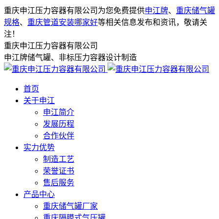
重庆申江压力容器有限公司为您免费提供
申江牌
、
重庆储气罐
规格
、
重庆管道安装哪家好
等相关信息发布和资讯，敬请关
注！
重庆申江压力容器有限公司
申江牌储气罐、非标压力容器设计制造
首页
关于申江
申江简介
发展历程
合作伙伴
实力优势
制造工艺
荣誉证书
售后服务
产品中心
重庆储气罐厂家
重庆隔膜式气压罐