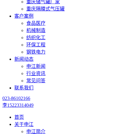
重庆储气罐厂家
重庆隔膜式气压罐
客户案例
食品医疗
机械制造
纺织化工
环保工程
钢铁电力
新闻动态
申江新闻
行业资讯
常见问答
联系我们
023-86102166
李15223314049
首页
关于申江
申江简介