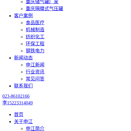
重庆储气罐厂家
重庆隔膜式气压罐
客户案例
食品医疗
机械制造
纺织化工
环保工程
钢铁电力
新闻动态
申江新闻
行业资讯
常见问答
联系我们
023-86102166
李15223314049
首页
关于申江
申江简介