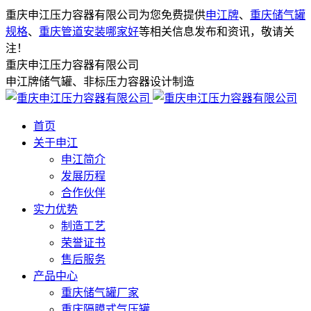
重庆申江压力容器有限公司为您免费提供
申江牌
、
重庆储气罐
规格
、
重庆管道安装哪家好
等相关信息发布和资讯，敬请关
注！
重庆申江压力容器有限公司
申江牌储气罐、非标压力容器设计制造
首页
关于申江
申江简介
发展历程
合作伙伴
实力优势
制造工艺
荣誉证书
售后服务
产品中心
重庆储气罐厂家
重庆隔膜式气压罐