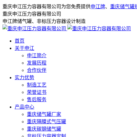
重庆申江压力容器有限公司为您免费提供
申江牌
、
重庆储气罐
重庆申江压力容器有限公司
申江牌储气罐、非标压力容器设计制造
首页
关于申江
申江简介
发展历程
合作伙伴
实力优势
制造工艺
荣誉证书
售后服务
产品中心
重庆储气罐厂家
重庆隔膜式气压罐
重庆碳钢储气罐
非标压力容器定制