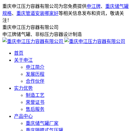
重庆申江压力容器有限公司为您免费提供
申江牌
、
重庆储气罐
规格
、
重庆管道安装哪家好
等相关信息发布和资讯，敬请关
注！
重庆申江压力容器有限公司
申江牌储气罐、非标压力容器设计制造
首页
关于申江
申江简介
发展历程
合作伙伴
实力优势
制造工艺
荣誉证书
售后服务
产品中心
重庆储气罐厂家
重庆隔膜式气压罐