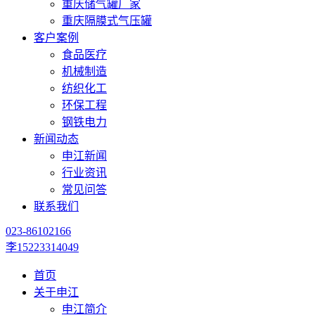
重庆储气罐厂家
重庆隔膜式气压罐
客户案例
食品医疗
机械制造
纺织化工
环保工程
钢铁电力
新闻动态
申江新闻
行业资讯
常见问答
联系我们
023-86102166
李15223314049
首页
关于申江
申江简介