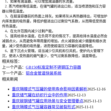
1、如果有减温器，可以增加减温器的水流量。
2. 蒸汽喷射降低温度。在储气罐的进出口处，适当喷洒饱和压力容
器以降低温度。
3、在超温容器前的热面上排灰。如果将灰从再热器排出，可增加炉
内挥发面的吸热量，降低炉膛进出口过剩空气系数，从而降低受热面
传热温度。
4、在允许范围内减少过剩产能。
5、提高给排水温度。在负荷不变的情况下，提高给排水温度必然会
减弱点火，从而避免年降雨量的增加。点火减弱会减少烟量和烟水流
量，减少受热面的吸热量，进而使超温压力容器的温度降低。
6、是下沉点火管理。适当减少引风机和引风机，使炉内火管理下
沉，使进入受热面的烟气量少，空气过剩系数降低，温度降低。
相关标签：
上一个产品：
GB150标准定制不锈钢压力容器
下一个产品：
铝合金管道快装系统
相关新闻
重庆隔膜式气压罐的使用寿命影响因素解析
2025-12-16
重庆储气罐在纺织行业中的作用
2025-12-13
重庆碳钢储气罐应用场景与安全管理要点
2025-11-13
重庆隔膜式气压罐容器常见破裂形式​
2025-11-11