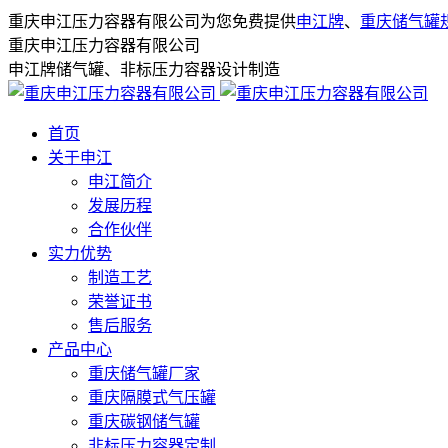
重庆申江压力容器有限公司为您免费提供
申江牌
、
重庆储气罐
重庆申江压力容器有限公司
申江牌储气罐、非标压力容器设计制造
首页
关于申江
申江简介
发展历程
合作伙伴
实力优势
制造工艺
荣誉证书
售后服务
产品中心
重庆储气罐厂家
重庆隔膜式气压罐
重庆碳钢储气罐
非标压力容器定制