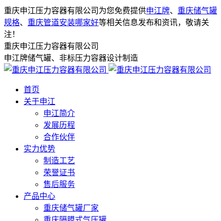
重庆申江压力容器有限公司为您免费提供
申江牌
、
重庆储气罐
规格
、
重庆管道安装哪家好
等相关信息发布和资讯，敬请关
注！
重庆申江压力容器有限公司
申江牌储气罐、非标压力容器设计制造
首页
关于申江
申江简介
发展历程
合作伙伴
实力优势
制造工艺
荣誉证书
售后服务
产品中心
重庆储气罐厂家
重庆隔膜式气压罐