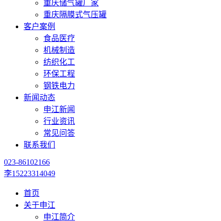
重庆储气罐厂家
重庆隔膜式气压罐
客户案例
食品医疗
机械制造
纺织化工
环保工程
钢铁电力
新闻动态
申江新闻
行业资讯
常见问答
联系我们
023-86102166
李15223314049
首页
关于申江
申江简介