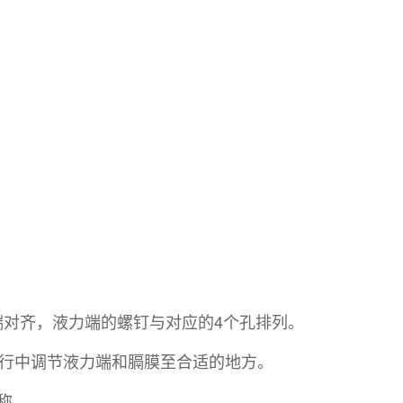
端对齐，液力端的螺钉与对应的4个孔排列。
运行中调节液力端和膈膜至合适的地方。
称。