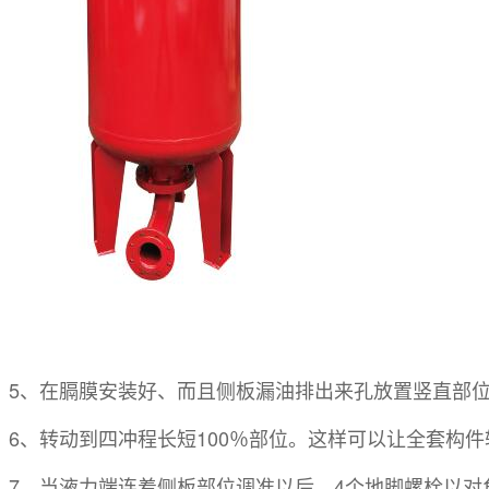
5、在膈膜安装好、而且侧板漏油排出来孔放置竖直部
6、转动到四冲程长短100％部位。这样可以让全套构
7、当液力端连着侧板部位调准以后，4个地脚螺栓以