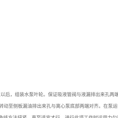
位以后，组装水泵叶轮。保证吸液管阀与液漏排出来孔两
件转动至侧板漏油排出来孔与离心泵底部两端对齐。在泵
对角线方法扭紧，直至适宜才行。进行此项工作时运用力匀