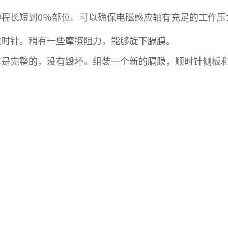
冲程长短到0％部位。可以确保电磁感应轴有充足的工作
逆时针。稍有一些摩擦阻力，能够旋下膈膜。
其是完整的，没有毁坏。组装一个新的膈膜，顺时针侧板