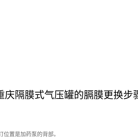
重庆隔膜式气压罐的膈膜更换步
钉位置是加药泵的背部。