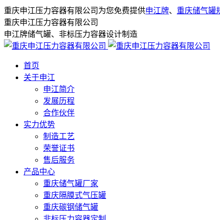
重庆申江压力容器有限公司为您免费提供
申江牌
、
重庆储气罐
重庆申江压力容器有限公司
申江牌储气罐、非标压力容器设计制造
首页
关于申江
申江简介
发展历程
合作伙伴
实力优势
制造工艺
荣誉证书
售后服务
产品中心
重庆储气罐厂家
重庆隔膜式气压罐
重庆碳钢储气罐
非标压力容器定制