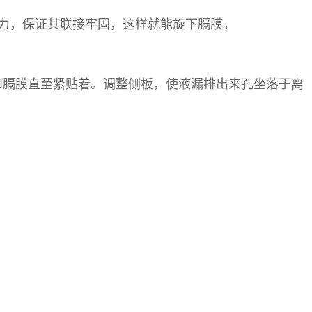
压力，保证其联接牢固，这样就能旋下膈膜。
和膈膜直至紧贴着。调整侧板，使液漏排出来孔坐落于离