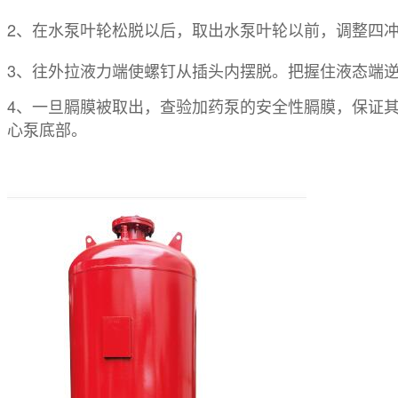
2、在水泵叶轮松脱以后，取出水泵叶轮以前，调整四
3、往外拉液力端使螺钉从插头内摆脱。把握住液态端
4、一旦膈膜被取出，查验加药泵的安全性膈膜，保证
心泵底部。