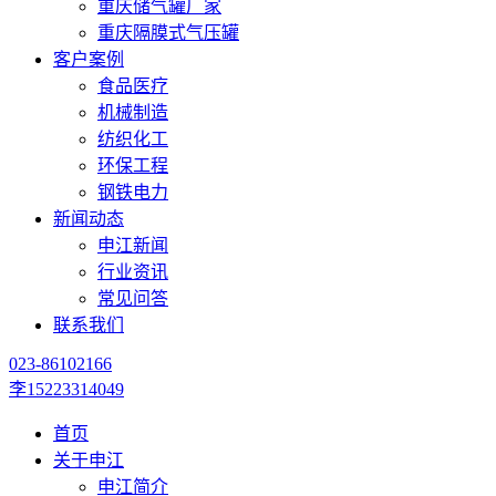
重庆储气罐厂家
重庆隔膜式气压罐
客户案例
食品医疗
机械制造
纺织化工
环保工程
钢铁电力
新闻动态
申江新闻
行业资讯
常见问答
联系我们
023-86102166
李15223314049
首页
关于申江
申江简介