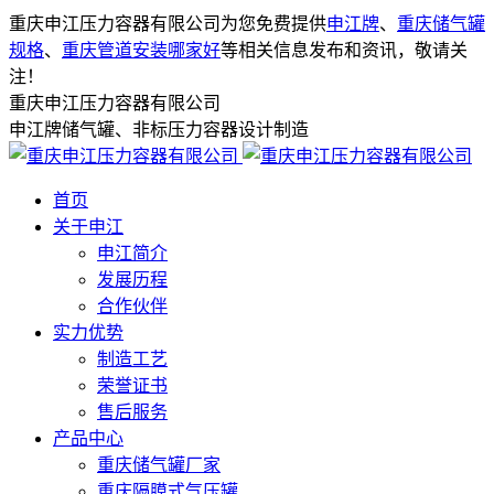
重庆申江压力容器有限公司为您免费提供
申江牌
、
重庆储气罐
规格
、
重庆管道安装哪家好
等相关信息发布和资讯，敬请关
注！
重庆申江压力容器有限公司
申江牌储气罐、非标压力容器设计制造
首页
关于申江
申江简介
发展历程
合作伙伴
实力优势
制造工艺
荣誉证书
售后服务
产品中心
重庆储气罐厂家
重庆隔膜式气压罐