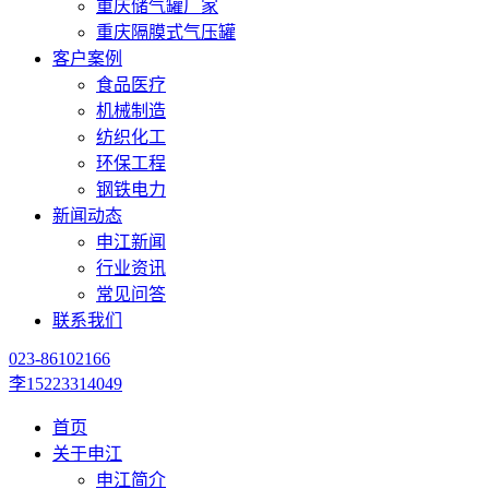
重庆储气罐厂家
重庆隔膜式气压罐
客户案例
食品医疗
机械制造
纺织化工
环保工程
钢铁电力
新闻动态
申江新闻
行业资讯
常见问答
联系我们
023-86102166
李15223314049
首页
关于申江
申江简介