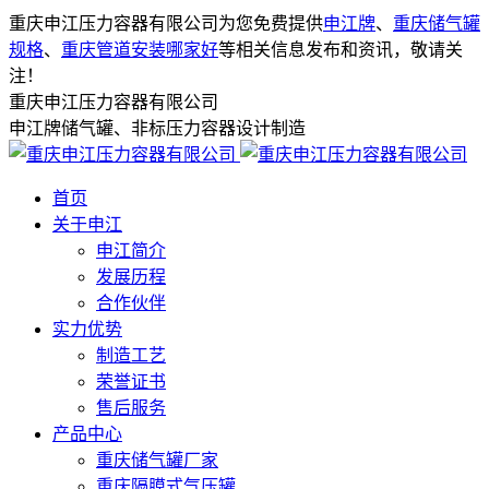
重庆申江压力容器有限公司为您免费提供
申江牌
、
重庆储气罐
规格
、
重庆管道安装哪家好
等相关信息发布和资讯，敬请关
注！
重庆申江压力容器有限公司
申江牌储气罐、非标压力容器设计制造
首页
关于申江
申江简介
发展历程
合作伙伴
实力优势
制造工艺
荣誉证书
售后服务
产品中心
重庆储气罐厂家
重庆隔膜式气压罐